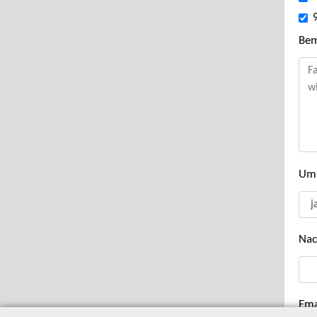
Be
Ums
Nac
Ema