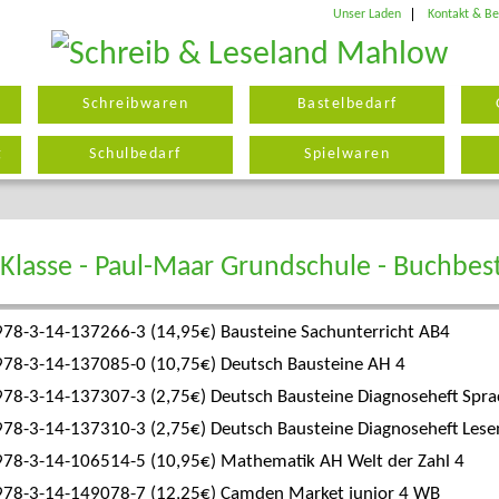
Unser Laden
Kontakt & Be
Schreibwaren
Bastelbedarf
g
Schulbedarf
Spielwaren
 Klasse - Paul-Maar Grundschule - Buchbes
978-3-14-137266-3 (14,95€) Bausteine Sachunterricht AB4
978-3-14-137085-0 (10,75€) Deutsch Bausteine AH 4
978-3-14-137307-3 (2,75€) Deutsch Bausteine Diagnoseheft Spr
978-3-14-137310-3 (2,75€) Deutsch Bausteine Diagnoseheft Lese
978-3-14-106514-5 (10,95€) Mathematik AH Welt der Zahl 4
978-3-14-149078-7 (12,25€) Camden Market junior 4 WB